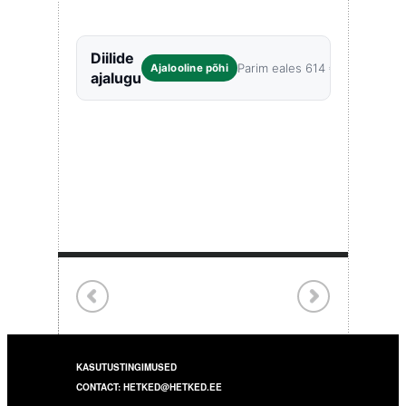
Diilide
Parim eales 614 €
Ajalooline põhi
ajalugu
KASUTUSTINGIMUSED
CONTACT: HETKED@HETKED.EE