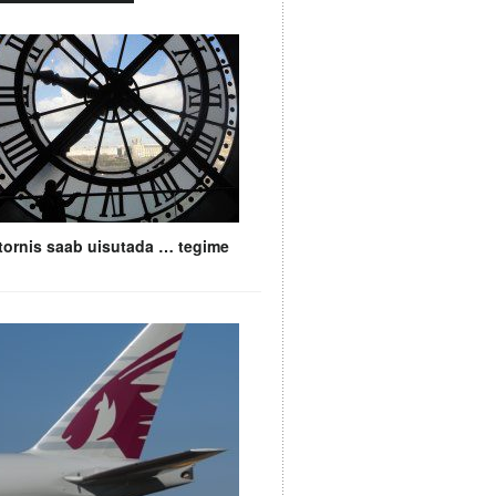
i tornis saab uisutada … tegime