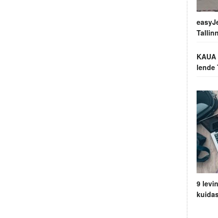
easyJe
Tallin
KAUA 
lende 
9 lev
kuidas