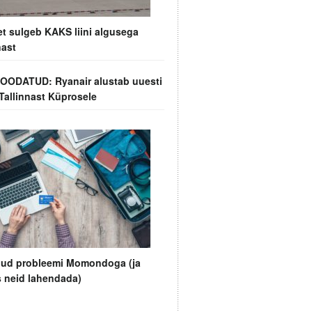
t sulgeb KAKS liini algusega
nast
OODATUD: Ryanair alustab uuesti
Tallinnast Küprosele
inud probleemi Momondoga (ja
 neid lahendada)