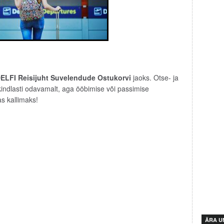
ELFI Reisijuht Suvelendude Ostukorvi
jaoks. Otse- ja
indlasti odavamalt, aga ööbimise või passimise
s kallimaks!
ÄRA U