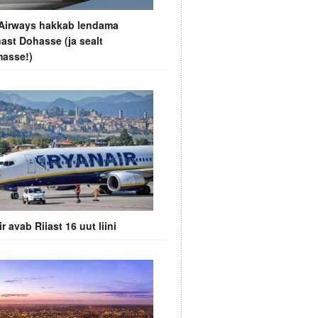
 Airways hakkab lendama
nast Dohasse (ja sealt
masse!)
r avab Riiast 16 uut liini