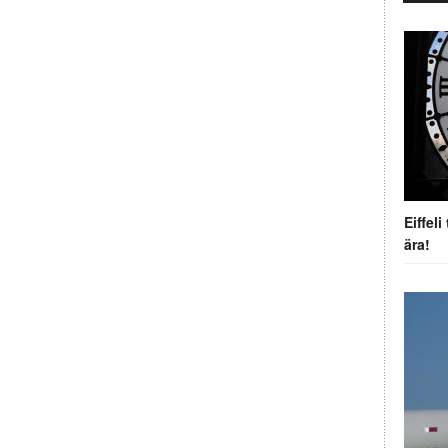
Eiffel
ära!