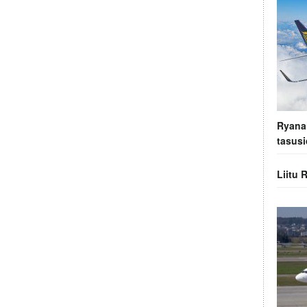
Ryanai
tasusi
Liitu 