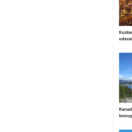
Kuidas
odava
Kanad
lennu