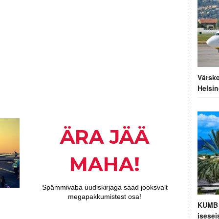
Värsk
Helsin
KUMB 
isesei