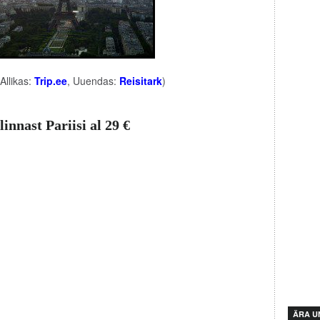
Allikas:
Trip.ee
, Uuendas:
Reisitark
)
innast Pariisi al 29 €
ÄRA U