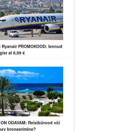
e Ryanair PROMOKOOD: lennud
gist al 8,99 €
ON ODAVAM: Reisibürood või
sev broneerimine?