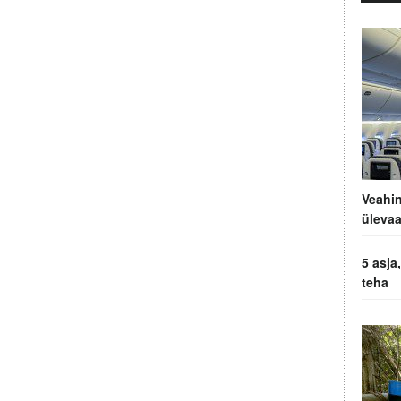
Veahin
ülevaa
5 asja
teha