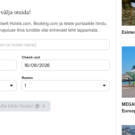
välja otsida!
elt Hotels.com, Booking.com ja teiste portaalide hindu.
majutuse ilma tundide viisi erinevaid lehti lappamata.
Esime
MEGAK
Euroop