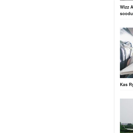
Wizz A
soodu
Kas Ry