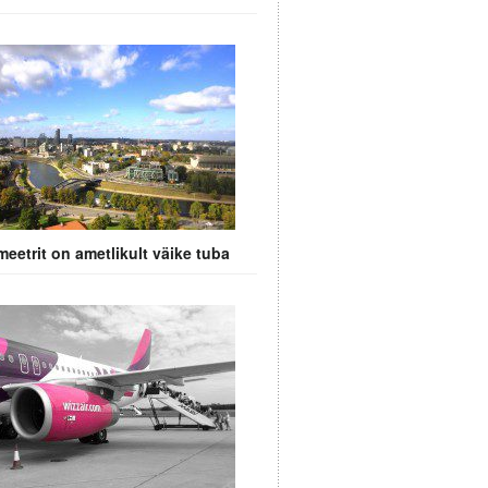
meetrit on ametlikult väike tuba