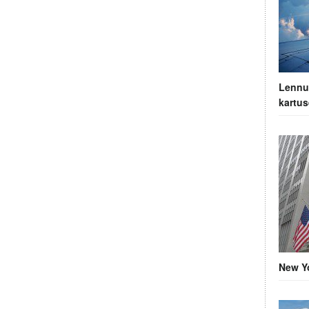
Lennuh
kartus
New Yo