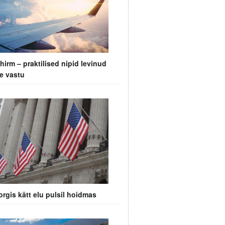
irm – praktilised nipid levinud
e vastu
rgis kätt elu pulsil hoidmas