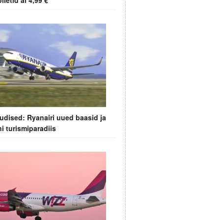
iletid al 4,99 €
udised: Ryanairi uued baasid ja
 turismiparadiis