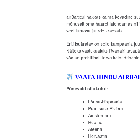
airBalticul hakkas käima kevadine su
mõnusalt oma haaret laiendamas nii T
veel turuosa juurde krapsata.
Eriti isuäratav on selle kampaania ju
Näiteks vastukaaluks Ryanairi tavapär
võetud praktiliselt terve kalendriaasta
VAATA HINDU AIRB
Põnevaid sihtkohti:
Lõuna-Hispaania
Prantsuse Riviera
Amsterdam
Rooma
Ateena
Horvaatia