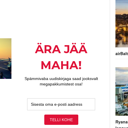
airBal
Ryana