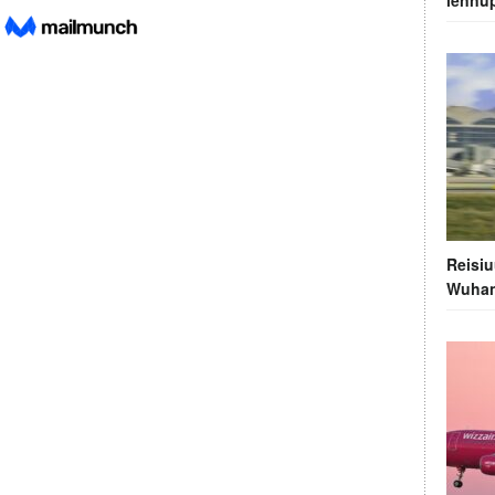
lennup
Reisiu
Wuhani