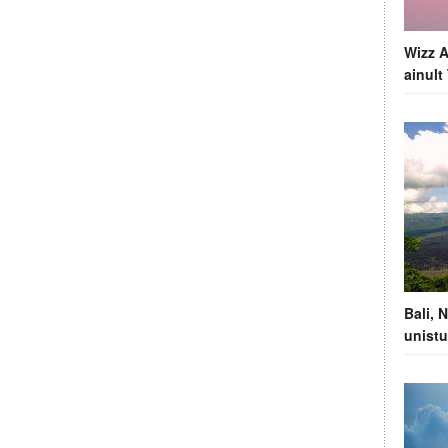
Wizz A
ainul
Bali, 
unistu