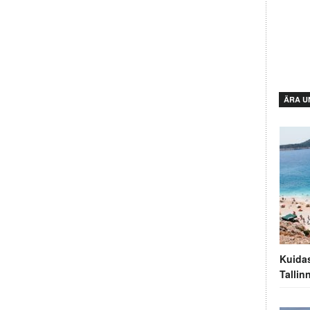
ÄRA U
Kuidas
Tallin