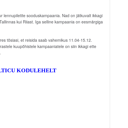
ur lennupiletite sooduskampaania. Nad on jätkuvalt ikkagi
allinnas kui Riiast. Iga selline kampaania on eesmärgiga
ures tõsiasi, et reisida saab vahemikus 11.04-15.12.
astele kuupõhistele kampaaniatele on siin ikkagi ette
.
ALTICU KODULEHELT