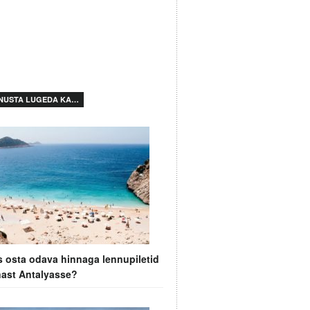
NUSTA LUGEDA KA…
 osta odava hinnaga lennupiletid
nast Antalyasse?