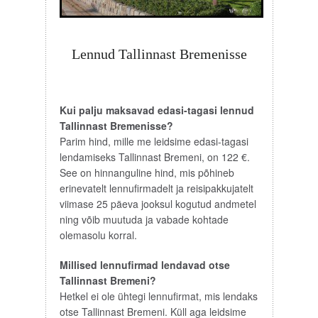
Lennud Tallinnast Bremenisse
Kui palju maksavad edasi-tagasi lennud
Tallinnast Bremenisse?
Parim hind, mille me leidsime edasi-tagasi
lendamiseks Tallinnast Bremeni, on 122 €.
See on hinnanguline hind, mis põhineb
erinevatelt lennufirmadelt ja reisipakkujatelt
viimase 25 päeva jooksul kogutud andmetel
ning võib muutuda ja vabade kohtade
olemasolu korral.
Millised lennufirmad lendavad otse
Tallinnast Bremeni?
Hetkel ei ole ühtegi lennufirmat, mis lendaks
otse Tallinnast Bremeni. Küll aga leidsime